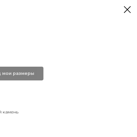
д мои размеры
й камень